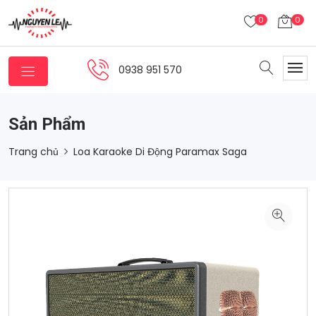
0
0
0938 951 570
Sản Phẩm
Trang chủ
Loa Karaoke Di Động Paramax Saga