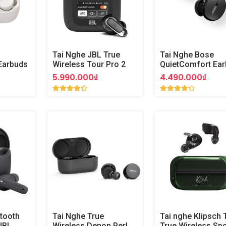
Tai Nghe JBL True
Tai Nghe Bose
Earbuds
Wireless Tour Pro 2
QuietComfort Ea
Chính Hãng
5.990.000₫
4.490.000₫
tooth
Tai Nghe True
Tai nghe Klipsch T
JBL
Wireless Denon Perl
True Wireless Spo