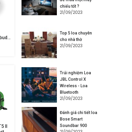
chiếu tốt ?
21/09/2023
Top 5 loa chuyên
rbuds
cho nhà thờ
21/09/2023
Trải nghiệm Loa
JBL Control X
Wireless - Loa
Bluetooth
21/09/2023
Đánh giá chi tiết loa
Bose Smart
Soundbar 900
5 II
21/09/2023
rt