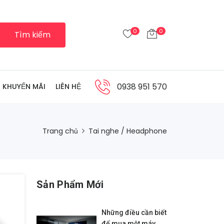
0
0
Tìm kiếm
0938 951 570
KHUYẾN MÃI
LIÊN HỆ
Trang chủ
Tai nghe / Headphone
Sản Phẩm Mới
Những điều cần biết
để mua một máy