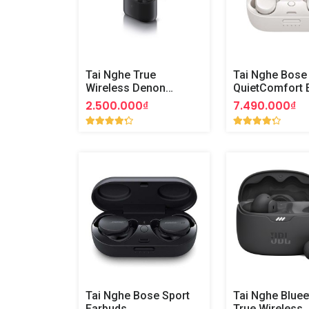
Tai Nghe True
Tai Nghe Bose
Wireless Denon
QuietComfort 
AHC630W
2.500.000₫
7.490.000₫
Tai Nghe Bose Sport
Tai Nghe Bluee
Earbuds
True Wireless 