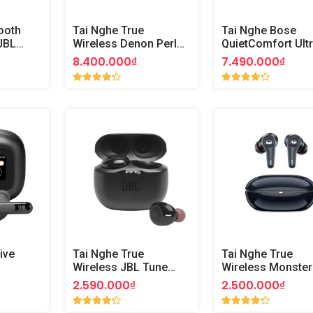
ooth
Tai Nghe True
Tai Nghe Bose
JBL
Wireless Denon Perl
QuietComfort Ult
Pro
Earbuds
8.400.000₫
7.490.000₫
ive
Tai Nghe True
Tai Nghe True
Wireless JBL Tune
Wireless Monster
125TWS
Clarity 8.0 ANC
2.590.000₫
2.500.000₫