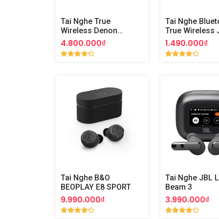
Tai Nghe True
Tai Nghe Bluet
Wireless Denon
True Wireless 
AHC830NCW
Wave Beam
4.800.000₫
1.490.000₫
Tai Nghe B&O
Tai Nghe JBL L
BEOPLAY E8 SPORT
Beam 3
9.990.000₫
3.990.000₫