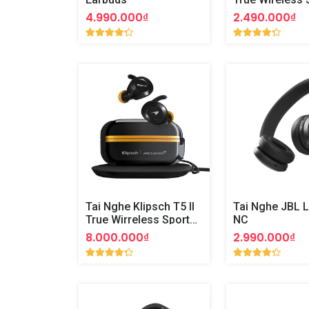
Tune Beam
4.990.000₫
2.490.000₫
Tai Nghe Klipsch T5 II
Tai Nghe JBL L
True Wirreless Sport
NC
McLaren
8.000.000₫
2.990.000₫