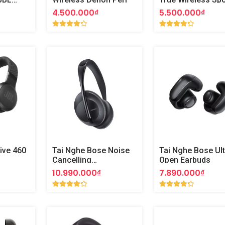
Earphones
4.500.000₫
5.500.000₫
ive 460
Tai Nghe Bose Noise
Tai Nghe Bose Ult
Cancelling
Open Earbuds
Headphones 700
10.990.000₫
7.890.000₫