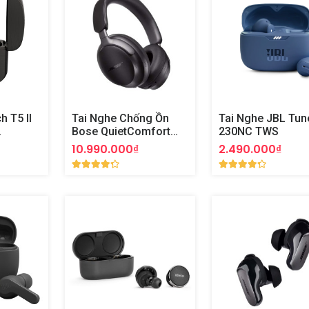
h T5 II
Tai Nghe Chống Ồn
Tai Nghe JBL Tun
Bose QuietComfort
230NC TWS
Ultra
10.990.000₫
2.490.000₫