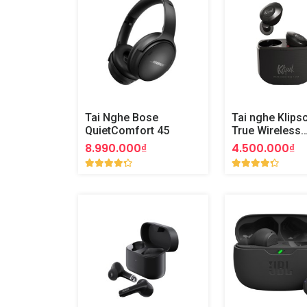
Tai Nghe Bose
Tai nghe Klipsc
QuietComfort 45
True Wireless
Earphones
8.990.000₫
4.500.000₫