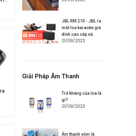
JBL RM 210 - JBL ra
mắt loa karaoke gia
đình cao cấp nă
21/09/2023
Giải Pháp Âm Thanh
ra
Trở kháng của loa là
gì?
21/09/2023
Âm thanh vòm là