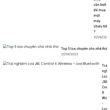
cần biết
để mua
một
máy
chiếu tốt
?
21/09/202
Top 5 loa chuyên cho nhà thờ
21/09/2023
Trải
ngh
Loa
JBL
Cont
X
Wire
-
Loa