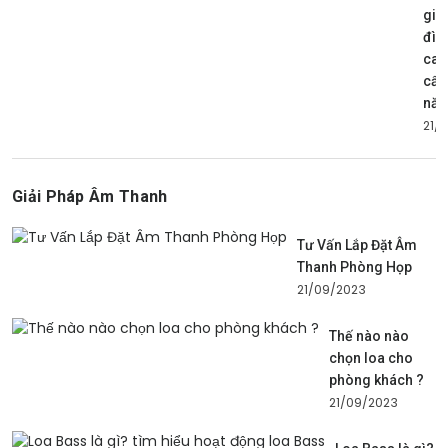
gia
đìn
cao
cấp
nă
21/
Giải Pháp Âm Thanh
Tư Vấn Lắp Đặt Âm
Thanh Phòng Họp
21/09/2023
Thế nào nào
chọn loa cho
phòng khách ?
21/09/2023