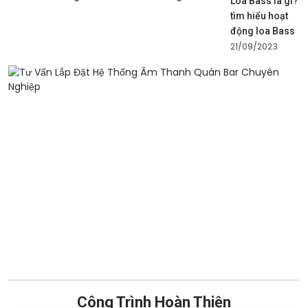
Loa Bass là gì?
tìm hiểu hoạt
động loa Bass
21/09/2023
T
V
L
Đ
H
T
Â
T
Q
B
C
N
2
Công Trình Hoàn Thiện