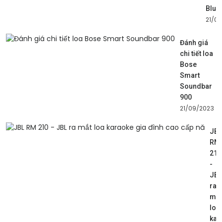
Blue
21/0
Đánh giá
chi tiết loa
Bose
Smart
Soundbar
900
21/09/2023
JBL
RM
210
-
JBL
ra
mắt
loa
kar