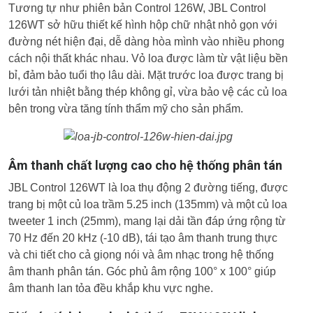
Tương tự như phiên bản Control 126W, JBL Control
126WT sở hữu thiết kế hình hộp chữ nhật nhỏ gọn với
đường nét hiện đại, dễ dàng hòa mình vào nhiều phong
cách nội thất khác nhau. Vỏ loa được làm từ vật liệu bền
bỉ, đảm bảo tuổi thọ lâu dài. Mặt trước loa được trang bị
lưới tản nhiệt bằng thép không gỉ, vừa bảo vệ các củ loa
bên trong vừa tăng tính thẩm mỹ cho sản phẩm.
Âm thanh chất lượng cao cho hệ thống phân tán
JBL Control 126WT là loa thụ động 2 đường tiếng, được
trang bị một củ loa trầm 5.25 inch (135mm) và một củ loa
tweeter 1 inch (25mm), mang lại dải tần đáp ứng rộng từ
70 Hz đến 20 kHz (-10 dB), tái tạo âm thanh trung thực
và chi tiết cho cả giọng nói và âm nhạc trong hệ thống
âm thanh phân tán. Góc phủ âm rộng 100° x 100° giúp
âm thanh lan tỏa đều khắp khu vực nghe.