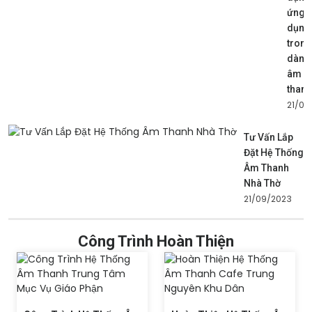
ứng
dụng
trong
dàn
âm
thanh
21/09
Tư Vấn Lắp
Đặt Hệ Thống
Âm Thanh
Nhà Thờ
21/09/2023
Công Trình Hoàn Thiện