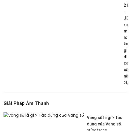
210
-
JBL
ra
mắt
loa
kar
gia
đìn
cao
cấp
nă
21/
Giải Pháp Âm Thanh
Vang số là gì ? Tác
dụng của Vang số
21/09/2023