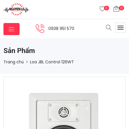
0
0
0938 951 570
Sản Phẩm
Trang chủ
Loa JBL Control 126WT