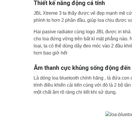
Thiết kế năng động cá tính
JBL Xtreme 3 ta thấy được vẻ đẹp mạnh mẽ cứng
phình to hơn 2 phần đầu, giúp loa chịu được va
Hai pasive radiator cùng logo JBL được in khá 
cho loa đứng vững trên bất kì mặt phẳng nào. Ng
loại, ta có thể dùng dây đeo móc vào 2 đầu khi
hơn bao giờ hết
Âm thanh cực khủng sống động đến 
Là dòng loa bluetooth chính hãng , là đứa con 
trình điều khiển cải tiến cùng với đó là 2 bộ t
một chất âm rõ ràng chi tiết khi sử dụng.