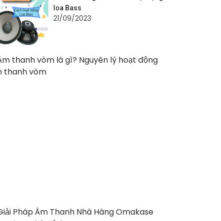
loa Bass
21/09/2023
Âm
thanh
vòm
là
gì?
Nguyên
lý
hoạt
động
âm
thanh
vòm
21/09/2023
Giải