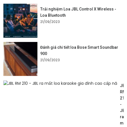
Trải nghiệm Loa JBL Control X Wireless -
Loa Bluetooth
21/09/2023
Đánh giá chi tiết loa Bose Smart Soundbar
900
21/09/2023
JBL
RM
210
-
JBL
ra
mắt