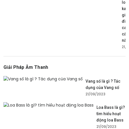
loa
kar
gia
đìn
cao
cấp
nă
21/
Giải Pháp Âm Thanh
Vang số là gì ? Tác
dụng của Vang số
21/09/2023
Loa Bass là gì?
tìm hiểu hoạt
động loa Bass
21/09/2023