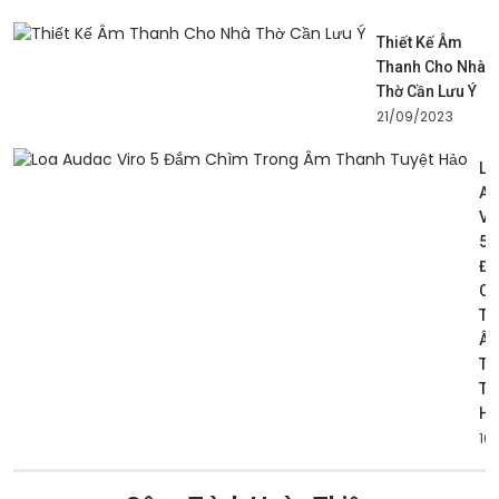
Thiết Kế Âm
Thanh Cho Nhà
Thờ Cần Lưu Ý
21/09/2023
Lo
Au
Vi
5
Đ
Ch
Tr
Â
Th
Tu
Hả
16