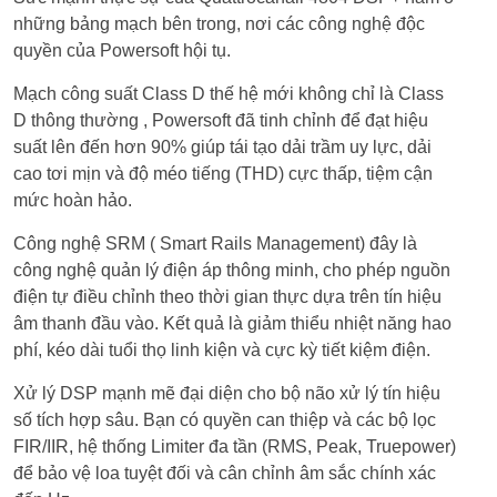
những bảng mạch bên trong, nơi các công nghệ độc
quyền của Powersoft hội tụ.
Mạch công suất Class D thế hệ mới không chỉ là Class
D thông thường , Powersoft đã tinh chỉnh để đạt hiệu
suất lên đến hơn 90% giúp tái tạo dải trầm uy lực, dải
cao tơi mịn và độ méo tiếng (THD) cực thấp, tiệm cận
mức hoàn hảo.
Công nghệ SRM ( Smart Rails Management) đây là
công nghệ quản lý điện áp thông minh, cho phép nguồn
điện tự điều chỉnh theo thời gian thực dựa trên tín hiệu
âm thanh đầu vào. Kết quả là giảm thiểu nhiệt năng hao
phí, kéo dài tuổi thọ linh kiện và cực kỳ tiết kiệm điện.
Xử lý DSP mạnh mẽ đại diện cho bộ não xử lý tín hiệu
số tích hợp sâu. Bạn có quyền can thiệp và các bộ lọc
FIR/IIR, hệ thống Limiter đa tần (RMS, Peak, Truepower)
để bảo vệ loa tuyệt đối và cân chỉnh âm sắc chính xác