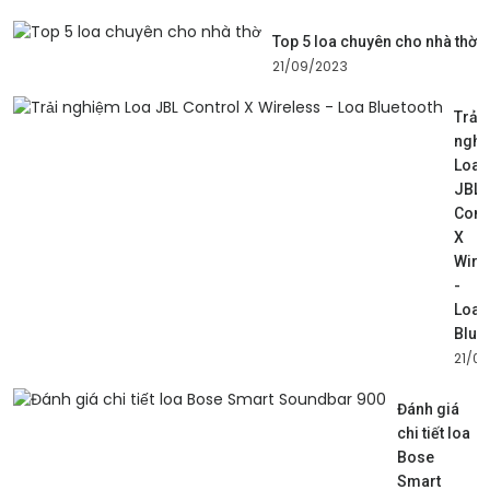
Top 5 loa chuyên cho nhà thờ
21/09/2023
Trải
ngh
Loa
JBL
Cont
X
Wire
-
Loa
Blue
21/0
Đánh giá
chi tiết loa
Bose
Smart