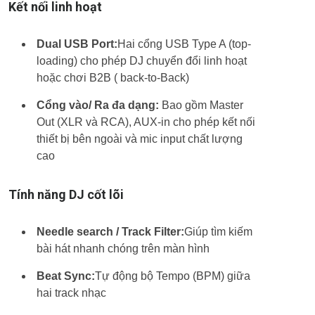
Kết nối linh hoạt
Dual USB Port:
Hai cổng USB Type A (top-
loading) cho phép DJ chuyển đổi linh hoạt
hoặc chơi B2B ( back-to-Back)
Cổng vào/ Ra đa dạng:
Bao gồm Master
Out (XLR và RCA), AUX-in cho phép kết nối
thiết bị bên ngoài và mic input chất lượng
cao
Tính năng DJ cốt lõi
Needle search / Track Filter:
Giúp tìm kiếm
bài hát nhanh chóng trên màn hình
Beat Sync:
Tự động bộ Tempo (BPM) giữa
hai track nhạc