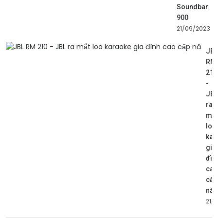
Soundbar
900
21/09/2023
JBL
RM
210
-
JBL
ra
mắt
loa
kar
gia
đìn
cao
cấp
nă
21/