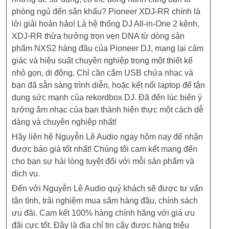
phòng ngủ đến sân khấu? Pioneer XDJ-RR chính là
lời giải hoàn hảo! Là hệ thống DJ All-in-One 2 kênh,
XDJ-RR thừa hưởng trọn vẹn DNA từ dòng sản
phẩm NXS2 hàng đầu của Pioneer DJ, mang lại cảm
giác và hiệu suất chuyên nghiệp trong một thiết kế
nhỏ gọn, di động. Chỉ cần cắm USB chứa nhạc và
bạn đã sẵn sàng trình diễn, hoặc kết nối laptop để tận
dụng sức mạnh của rekordbox DJ. Đã đến lúc biến ý
tưởng âm nhạc của bạn thành hiện thực một cách dễ
dàng và chuyên nghiệp nhất!
Hãy liên hệ Nguyễn Lê Audio ngay hôm nay để nhận
được báo giá tốt nhất! Chúng tôi cam kết mang đến
cho bạn sự hài lòng tuyệt đối với mỗi sản phẩm và
dịch vụ.
Đến với Nguyễn Lê Audio quý khách sẽ được tư vấn
tận tình, trải nghiệm mua sắm hàng đầu, chính sách
ưu đãi. Cam kết 100% hàng chính hãng với giá ưu
đãi cực tốt. Đây là địa chỉ tin cậy được hàng triệu