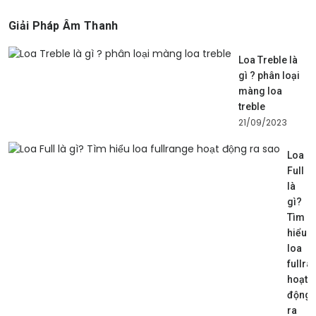
Giải Pháp Âm Thanh
Loa Treble là
gì ? phân loại
màng loa
treble
21/09/2023
Loa
Full
là
gì?
Tìm
hiểu
loa
fullra
hoạt
động
ra