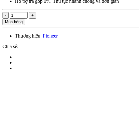
Hỗ trợ trả góp 0%. Thủ tục nhanh chóng và đơn giản
Mua hàng
Thương hiệu:
Pioneer
Chia sẻ: