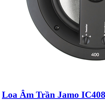
Loa Âm Trần Jamo IC40