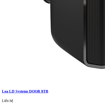
Loa LD Systems DQOR 8TB
Liên hệ